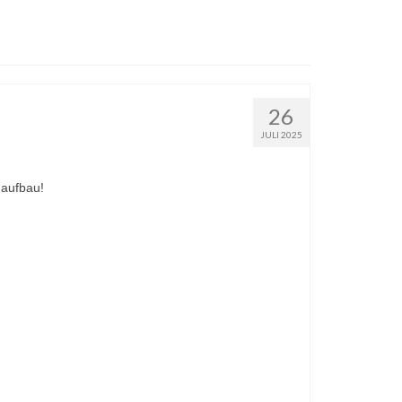
26
JULI 2025
uaufbau!